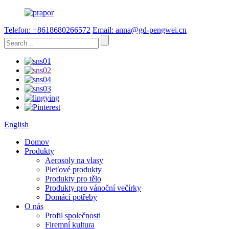
Telefon: +8618680266572
Email: anna@gd-pengwei.cn
English
Domov
Produkty
Aerosoly na vlasy
Pleťové produkty
Produkty pro tělo
Produkty pro vánoční večírky
Domácí potřeby
O nás
Profil společnosti
Firemní kultura