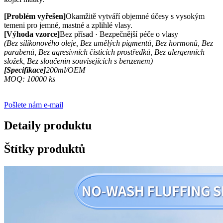
[Problém vyřešen]
Okamžitě vytváří objemné účesy s vysokým
temeni pro jemné, mastné a zplihlé vlasy.
[Výhoda vzorce]
Bez přísad · Bezpečnější péče o vlasy
(Bez silikonového oleje, Bez umělých pigmentů, Bez hormonů, Bez
parabenů, Bez agresivních čisticích prostředků, Bez alergenních
složek, Bez sloučenin souvisejících s benzenem)
[Specifikace]
200ml/OEM
MOQ: 10000 ks
Pošlete nám e-mail
Detaily produktu
Štítky produktů