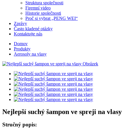
Struktura společnosti
Firemní video
Historie společnosti
Proč si vybrat „PENG WEI“
Zprávy
Často kladené otázky
Kontaktujte nás
Domov
Produkty
Aerosoly na vlasy
Nejlepší suchý šampon ve spreji na vlasy
Stručný popis: