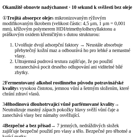
Okamžitě obnovte nadýchanost · 10 sekund k svěžesti bez oleje
①
Trojitá absorpce oleje
s mikronizovaným rýžovým
modifikovaným škrobem (velikost částic: 4,5 μm, 1 μm = 0,001
mm), křížovým polymerem HDI/trimethylolhexyllaktonu a
práškovým oxidem křemičitým s dutou strukturou:
Uvolňuje dvojí adsorpční faktory → Neustále absorbuje
přebytečný kožní maz a odbourává ho pro lehké a nemastné
vlasy.
Ultrajemná pudrová textura zajišťuje, že po použití
nezanechává pocit drsného odlupování ani viditelné bílé
zbytky.
2
Fermentovaný alkohol rostlinného původu potravinářské
kvality
s vysokou čistotou, jemnou vůní a šetrným složením, které
chrání zdraví vlasů.
3
48hodinová dlouhotrvající vůně parfémované kvality
→
Neutralizuje mastný zápach pokožky hlavy svěží vůní čaje a
zanechává vlasy bez námahy osvěžující.
4
Bezpečné a bez přísad
→ 7 jemných, nedráždivých složek
zajišťuje bezpečné použití pro vlasy a tělo. Bezpečné pro těhotné a
kojící matky.