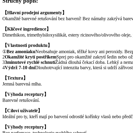
Stručný popis:
【Hlavní prodejní argumenty】
Okamžité barevné retušování bez barvení! Bez námahy zakrývá barevn
【Klíčové ingredience】
Dimethikon, trimethylsiloxysilikát, estery ricinového/olivového oleje
【Vlastnosti produktu】
①
Bez amoniaku
Neobsahuje amoniak, těžké kovy ani peroxidy. Bezpe
2
Okamžité krytí postřikem
Sprej pro okamžité zakrytí šedin nebo ož
3
3minutové rychlé schnutí
Žádná dlouhá čekací doba. Lehký a nema
4
Výdrž 7-10 dní
Dlouhotrvající intenzita barvy, která si udrží zářivo
【Textura】
Jemná barevná mlha.
【Výhoda receptury】
Barevné retušování.
【Cíloví uživatelé】
Ideální pro ty, kteří mají po barvení odrostlé kořínky vlasů nebo před
【Výhody receptury】
Bez parfemace, technologie rychlého schnutí.