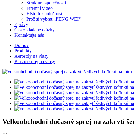
Struktura společnosti
Firemní video
Historie společnosti
Proč si vybrat „PENG WEI“
Zprávy
Často kladené otázky
Kontaktujte nás
Domov
Produkty
Aerosoly na vlasy
Barvicí sprej na vlasy
Velkoobchodní dočasný sprej na zakrytí š