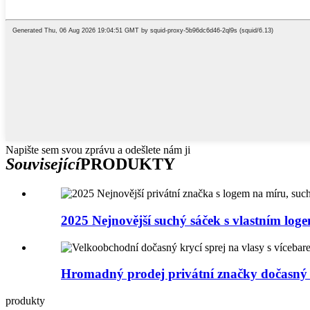
Napište sem svou zprávu a odešlete nám ji
Související
PRODUKTY
2025 Nejnovější suchý sáček s vlastním loge
Hromadný prodej privátní značky dočasný k
produkty