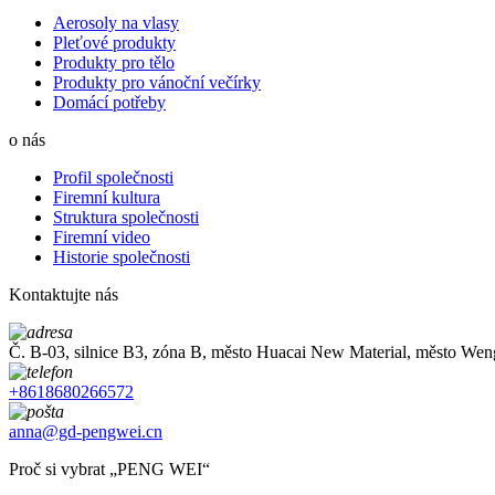
Aerosoly na vlasy
Pleťové produkty
Produkty pro tělo
Produkty pro vánoční večírky
Domácí potřeby
o nás
Profil společnosti
Firemní kultura
Struktura společnosti
Firemní video
Historie společnosti
Kontaktujte nás
Č. B-03, silnice B3, zóna B, město Huacai New Material, město W
+8618680266572
anna@gd-pengwei.cn
Proč si vybrat „PENG WEI“