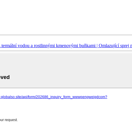
s termální vodou a rostlinnými kmenovými buňkami | Omlazující sprej n