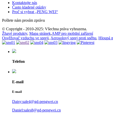
Kontaktujte nás
Často kladené otázky
Proč si vybrat „PENG WEI“
Pošlete nám prosím zprávu
© Copyright - 2010-2025: Všechna práva vyhrazena.
Žhavé produkty
,
Mapa stránek
,
AMP pro mobilní zařízení
Osvěžovač vzduchu ve spreji
,
Aerosolový sprej proti sněhu
,
Hloupá n
Telefon
E-mail
E-mail
Daisy:sale4@gd-pengwei.cn
Daniel:sales8@gd-pengwei.cn