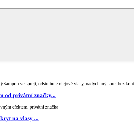
m od privátní značky...
ryt na vlasy ...