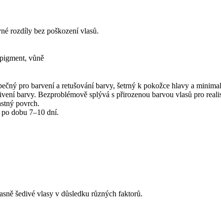
é rozdíly bez poškození vlasů.
, pigment, vůně
čný pro barvení a retušování barvy, šetrný k pokožce hlavy a minimal
ivení barvy. Bezproblémově splývá s přirozenou barvou vlasů pro reali
stný povrch.
st po dobu 7–10 dní.
časně šedivé vlasy v důsledku různých faktorů.