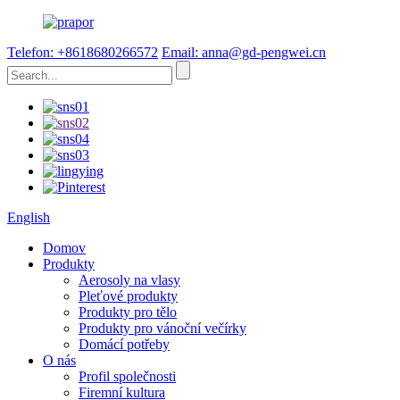
Telefon: +8618680266572
Email: anna@gd-pengwei.cn
English
Domov
Produkty
Aerosoly na vlasy
Pleťové produkty
Produkty pro tělo
Produkty pro vánoční večírky
Domácí potřeby
O nás
Profil společnosti
Firemní kultura