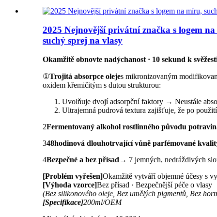
2025 Nejnovější privátní značka s logem na 
suchý sprej na vlasy
Okamžitě obnovte nadýchanost · 10 sekund k svěžesti
①
Trojitá absorpce oleje
s mikronizovaným modifikovaný
oxidem křemičitým s dutou strukturou:
Uvolňuje dvojí adsorpční faktory → Neustále abso
Ultrajemná pudrová textura zajišťuje, že po použit
2
Fermentovaný alkohol rostlinného původu potraviná
3
48hodinová dlouhotrvající vůně parfémované kvalit
4
Bezpečné a bez přísad
→ 7 jemných, nedráždivých slože
[Problém vyřešen]
Okamžitě vytváří objemné účesy s vy
[Výhoda vzorce]
Bez přísad · Bezpečnější péče o vlasy
(Bez silikonového oleje, Bez umělých pigmentů, Bez horm
[Specifikace]
200ml/OEM