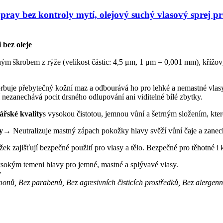
Spray bez kontroly mytí, olejový suchý vlasový sprej 
 bez oleje
m škrobem z rýže (velikost částic: 4,5 μm, 1 μm = 0,001 mm), kříž
rbuje přebytečný kožní maz a odbourává ho pro lehké a nemastné vlas
í nezanechává pocit drsného odlupování ani viditelné bílé zbytky.
řské kvality
s vysokou čistotou, jemnou vůní a šetrným složením, které
y
→ Neutralizuje mastný zápach pokožky hlavy svěží vůní čaje a zanec
k zajišťují bezpečné použití pro vlasy a tělo. Bezpečné pro těhotné i k
sokým temeni hlavy pro jemné, mastné a splývavé vlasy.
y
onů, Bez parabenů, Bez agresivních čisticích prostředků, Bez alergenní