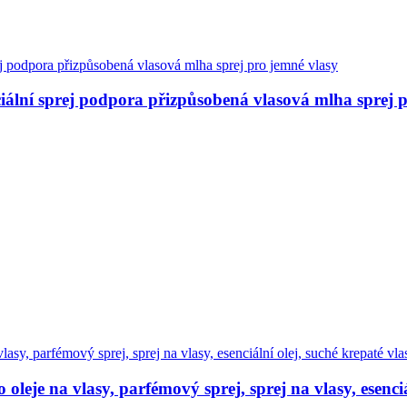
enciální sprej podpora přizpůsobená vlasová mlha sprej 
eje na vlasy, parfémový sprej, sprej na vlasy, esenciá