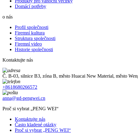
Produkty pro vánoční večírky
Domácí potřeby
o nás
Profil společnosti
Firemní kultura
Struktura společnosti
Firemní video
Historie společnosti
Kontaktujte nás
Č. B-03, silnice B3, zóna B, město Huacai New Material, město W
+8618680266572
anna@gd-pengwei.cn
Proč si vybrat „PENG WEI“
Kontaktujte nás
Často kladené otázky
Proč si vybrat „PENG WEI“