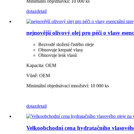
Minimální objednávka: 10 000 ks
dotaz
detail
nejnovější olivový olej pro péči o vlasy es
Bezvodé složení čistého oleje
Obnovuje krepaté vlasy
Obnovuje lesk vlasů
Kapacita: OEM
Vůně: OEM
Minimální objednávací množství: 10 000 ks
dotaz
detail
Velkoobchodní cena hydratačního vlasového ol