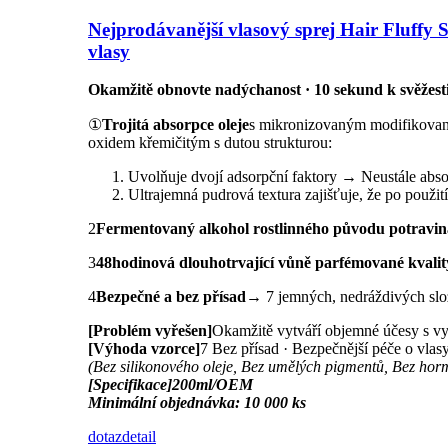
Nejprodávanější vlasový sprej Hair Fluffy 
vlasy
Okamžitě obnovte nadýchanost · 10 sekund k svěžesti
①
Trojitá absorpce oleje
s mikronizovaným modifikovaný
oxidem křemičitým s dutou strukturou:
Uvolňuje dvojí adsorpční faktory → Neustále abso
Ultrajemná pudrová textura zajišťuje, že po použit
2
Fermentovaný alkohol rostlinného původu potraviná
3
48hodinová dlouhotrvající vůně parfémované kvalit
4
Bezpečné a bez přísad
→ 7 jemných, nedráždivých slože
[Problém vyřešen]
Okamžitě vytváří objemné účesy s vy
[Výhoda vzorce]
7 Bez přísad · Bezpečnější péče o vlas
(Bez silikonového oleje, Bez umělých pigmentů, Bez horm
[Specifikace]
200ml/OEM
Minimální objednávka: 10 000 ks
dotaz
detail