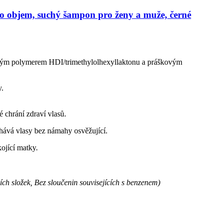
pro objem, suchý šampon pro ženy a muže, černé
ovým polymerem HDI/trimethylolhexyllaktonu a práškovým
y.
 chrání zdraví vlasů.
hává vlasy bez námahy osvěžující.
ojící matky.
ch složek, Bez sloučenin souvisejících s benzenem)