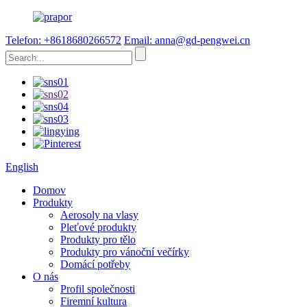
Telefon: +8618680266572
Email: anna@gd-pengwei.cn
English
Domov
Produkty
Aerosoly na vlasy
Pleťové produkty
Produkty pro tělo
Produkty pro vánoční večírky
Domácí potřeby
O nás
Profil společnosti
Firemní kultura