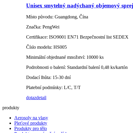
Unisex smytelný nadýchaný objemový sprej n
Místo původu: Guangdong, Čína
Značka: PengWei
Certifikace: ISO9001 EN71 Bezpečnostní list SEDEX
Číslo modelu: HS005
Minimální objednané množství: 10000 ks
Podrobnosti o balení: Standardní balení 0,48 ks/kartón
Dodací lhůta: 15-30 dní
Platební podmínky: L/C, T/T
dotaz
detail
produkty
Aerosoly na vlasy
Pleťové produkty
Produkty pro tělo