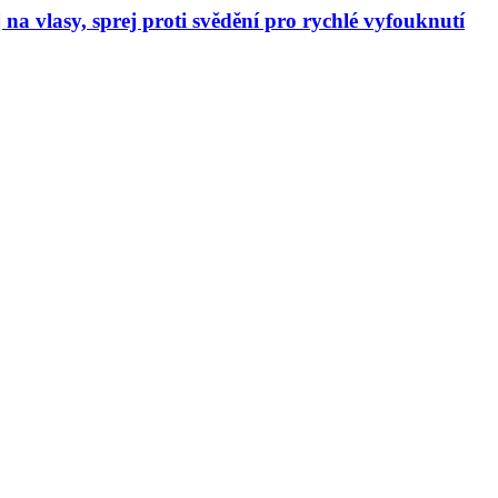
a vlasy, sprej proti svědění pro rychlé vyfouknutí