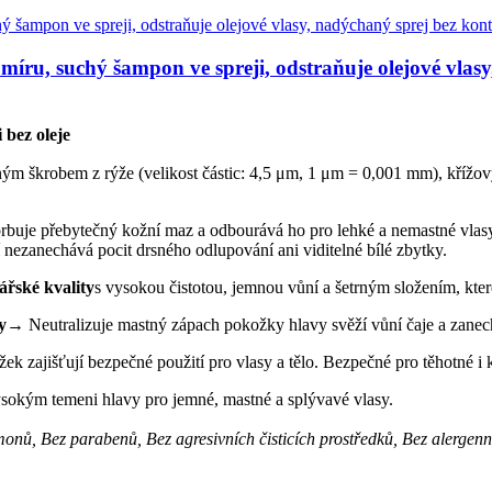
míru, suchý šampon ve spreji, odstraňuje olejové vlasy
 bez oleje
m škrobem z rýže (velikost částic: 4,5 μm, 1 μm = 0,001 mm), kříž
rbuje přebytečný kožní maz a odbourává ho pro lehké a nemastné vlas
í nezanechává pocit drsného odlupování ani viditelné bílé zbytky.
řské kvality
s vysokou čistotou, jemnou vůní a šetrným složením, které
y
→ Neutralizuje mastný zápach pokožky hlavy svěží vůní čaje a zanec
k zajišťují bezpečné použití pro vlasy a tělo. Bezpečné pro těhotné i k
sokým temeni hlavy pro jemné, mastné a splývavé vlasy.
onů, Bez parabenů, Bez agresivních čisticích prostředků, Bez alergenní