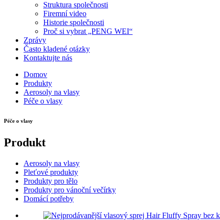
Struktura společnosti
Firemní video
Historie společnosti
Proč si vybrat „PENG WEI“
Zprávy
Často kladené otázky
Kontaktujte nás
Domov
Produkty
Aerosoly na vlasy
Péče o vlasy
Péče o vlasy
Produkt
Aerosoly na vlasy
Pleťové produkty
Produkty pro tělo
Produkty pro vánoční večírky
Domácí potřeby