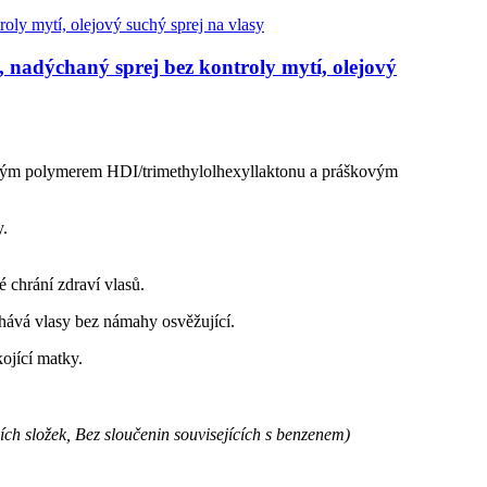
, nadýchaný sprej bez kontroly mytí, olejový
ovým polymerem HDI/trimethylolhexyllaktonu a práškovým
y.
 chrání zdraví vlasů.
hává vlasy bez námahy osvěžující.
ojící matky.
ch složek, Bez sloučenin souvisejících s benzenem)