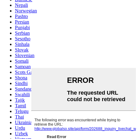
Nepali
Norwegian
Pashto
Persian
Punjabi
Serbian
Sesotho
Sinhala
Slovak
Slovenian
Somali
Samoan
Scots Gaelic
Shona
Sindhi
Sundanese
Swahili
Tajik
Tamil
Telugu
Thai
Ukrainian
Urdu
Uzbek