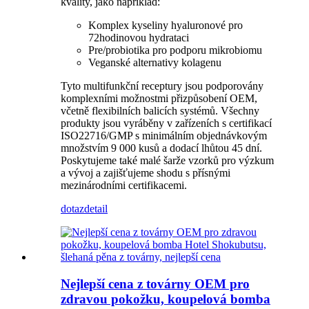
kvality, jako například:
Komplex kyseliny hyaluronové pro
72hodinovou hydrataci
Pre/probiotika pro podporu mikrobiomu
Veganské alternativy kolagenu
Tyto multifunkční receptury jsou podporovány
komplexními možnostmi přizpůsobení OEM,
včetně flexibilních balicích systémů. Všechny
produkty jsou vyráběny v zařízeních s certifikací
ISO22716/GMP s minimálním objednávkovým
množstvím 9 000 kusů a dodací lhůtou 45 dní.
Poskytujeme také malé šarže vzorků pro výzkum
a vývoj a zajišťujeme shodu s přísnými
mezinárodními certifikacemi.
dotaz
detail
Nejlepší cena z továrny OEM pro
zdravou pokožku, koupelová bomba