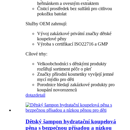
heřmánkem a ovesným extraktem
Čisticí prostředek bez sulfátů pro citlivou
pokožku batolat
Služby OEM zahrnují:
Vývoj zakázkové privátní značky dětské
koupelové pěny
Výroba s certifikací ISO22716 a GMP
Cílové trhy:
Velkoobchodníci s dětskými produkty
rozšiřují sortiment péče o pleť
Značky přírodní kosmetiky vyvíjejí jemné
mycí mýdlo pro děti
Porodnice hledají zakázkové produkty pro
koupání novorozenců
dotaz
detail
Dětský šampon hydratační koupelová
pěna s bezpečnou přísadou a nízkou