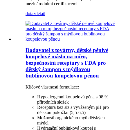
mezinárodními certifikacemi.
dotaz
detail
Dodavatel z továrny, dětské pěnivé
koupelové máslo na míru,
bezpečnostní receptury s FDA pro
dětský šampon s mýdlovou
bublinovou koupelovou pěnou
Klíčové vlastnosti formulace:
Hypoalergenní koupelová pěna s 98 %
přírodních složek
Receptura bez slz s vyváženým pH pro
dětskou pokožku (5,5-6,5)
Možnosti organického mytí dětských
mýdel
Hydratační bublinková koupel s