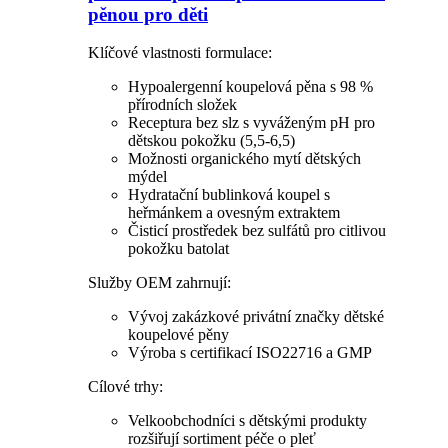
pěnou pro děti
Klíčové vlastnosti formulace:
Hypoalergenní koupelová pěna s 98 %
přírodních složek
Receptura bez slz s vyváženým pH pro
dětskou pokožku (5,5-6,5)
Možnosti organického mytí dětských
mýdel
Hydratační bublinková koupel s
heřmánkem a ovesným extraktem
Čisticí prostředek bez sulfátů pro citlivou
pokožku batolat
Služby OEM zahrnují:
Vývoj zakázkové privátní značky dětské
koupelové pěny
Výroba s certifikací ISO22716 a GMP
Cílové trhy:
Velkoobchodníci s dětskými produkty
rozšiřují sortiment péče o pleť