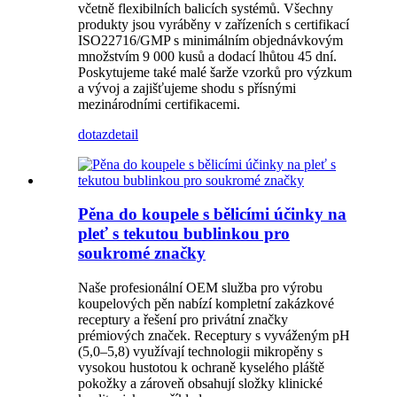
včetně flexibilních balicích systémů. Všechny
produkty jsou vyráběny v zařízeních s certifikací
ISO22716/GMP s minimálním objednávkovým
množstvím 9 000 kusů a dodací lhůtou 45 dní.
Poskytujeme také malé šarže vzorků pro výzkum
a vývoj a zajišťujeme shodu s přísnými
mezinárodními certifikacemi.
dotaz
detail
Pěna do koupele s bělicími účinky na
pleť s tekutou bublinkou pro
soukromé značky
Naše profesionální OEM služba pro výrobu
koupelových pěn nabízí kompletní zakázkové
receptury a řešení pro privátní značky
prémiových značek. Receptury s vyváženým pH
(5,0–5,8) využívají technologii mikropěny s
vysokou hustotou k ochraně kyselého pláště
pokožky a zároveň obsahují složky klinické