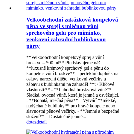
Velkoobchodní zakázková koupelová
pěna ve spreji s mléčnou vůní
sprchového gelu pro miminko,
venkovní zahradní bublinkovou
párty
**Velkoobchodní koupelový sprej s vůní
broskve – 500 ml** Představujeme náš
**luxusně krémový sprchový gel a pěnu do
koupele s vůní broskve** – perfektní doplněk na
oslavy narození dítěte, venkovní večírky a
zábavu s bublinkami na zahradě! **✨ Klíčové
vlastnosti:** - **Lahodná broskvová vůně** –
Sladká, ovocná vůně, která je jemná a osvěžující.
- **Bohatá, mléčná pěna** – Vytváří **měkké,
nadýchané bublinky** pro hravé koupele nebo
slavnostní pěnové večírky. - **Jemné a bezpečné
složení** – Dostatečně jemné...
dotaz
detail