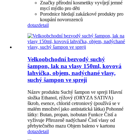
Značky přírodní kosmetiky vyvíjejí jemné
mycí mýdlo pro děti
Porodnice hledají zakázkové produkty pro
koupání novorozenců
dotaz
detail
Velkoobchodní bezvodý suchý
šampon, lak na vlasy 150ml, kovová
lahvička, objem, nadýchané vlasy,
suchý šampon ve spreji
Název produktu Suchý šampon ve spreji Hlavní
složka Ethanol, rýžový (ORYZA SATIVA)
škrob, esence, chlorid cetroniový (používá se v
malém množství jako antistatická látka) Pohonné
látky: Butan, propan, isobutan Funkce Čistí a
vyživuje Přirozeně nadýchané Čistí vlasy od
přebytečného mazu Objem baleno v kartonu
dotaz
detail