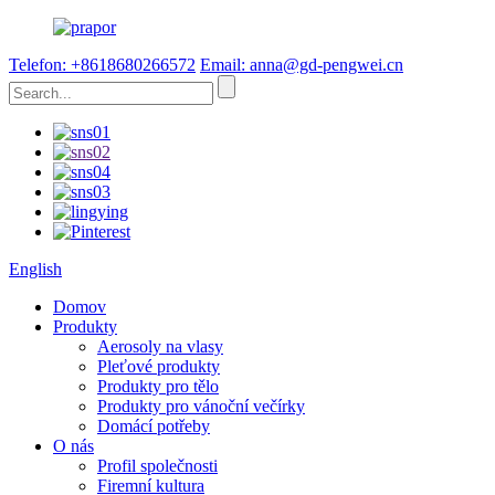
Telefon: +8618680266572
Email: anna@gd-pengwei.cn
English
Domov
Produkty
Aerosoly na vlasy
Pleťové produkty
Produkty pro tělo
Produkty pro vánoční večírky
Domácí potřeby
O nás
Profil společnosti
Firemní kultura