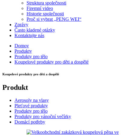
Struktura společnosti
Firemní video
Historie společnosti
Proč si vybrat „PENG WEI“
Zprávy
Často kladené otázky
Kontaktujte nás
Domov
Produkty
Produkty pro tělo
Koupelové produkty pro děti a dospělé
Koupelové produkty pro děti a dospělé
Produkt
Aerosoly na vlasy
Pleťové produkty
Produkty pro tělo
Produkty pro vánoční večírky
Domácí potřeby