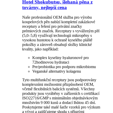
Hotel Shokubutsu, šlehaná pěna z
továrny, nejlepší cena
Naše profesionální OEM služba pro výrobu
koupelových pěn nabízí kompletní zakázkové
receptury a řešení pro privátní značky
prémiových značek. Receptury s vyváženým pH
(5,0–5,8) využívají technologii mikropěny s
vysokou hustotou k ochraně kyselého pláště
pokožky a zároveň obsahují složky klinické
kvality, jako například:
Komplex kyseliny hyaluronové pro
72hodinovou hydrataci
Pre/probiotika pro podporu mikrobiomu
Veganské alternativy kolagenu
Tyto multifunkční receptury jsou podporovány
komplexními možnostmi přizpůsobení OEM,
včetně flexibilních balicích systémů. Všechny
produkty jsou vyráběny v zařízeních s certifikací
ISO22716/GMP s minimálním objednávkovým
množstvím 9 000 kusů a dodací lhůtou 45 dní.
Poskytujeme také malé šarže vzorků pro výzkum
a vývoj a zajišťujeme shodu s přísnými