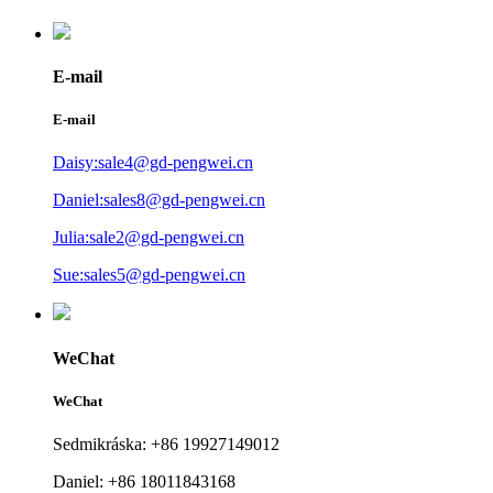
E-mail
E-mail
Daisy:sale4@gd-pengwei.cn
Daniel:sales8@gd-pengwei.cn
Julia:sale2@gd-pengwei.cn
Sue:sales5@gd-pengwei.cn
WeChat
WeChat
Sedmikráska: +86 19927149012
Daniel: +86 18011843168