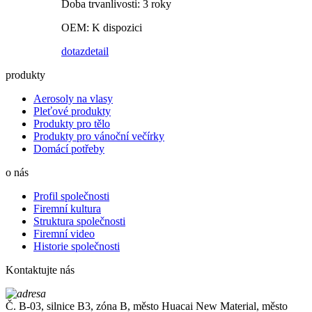
Doba trvanlivosti: 3 roky
OEM: K dispozici
dotaz
detail
produkty
Aerosoly na vlasy
Pleťové produkty
Produkty pro tělo
Produkty pro vánoční večírky
Domácí potřeby
o nás
Profil společnosti
Firemní kultura
Struktura společnosti
Firemní video
Historie společnosti
Kontaktujte nás
Č. B-03, silnice B3, zóna B, město Huacai New Material, město