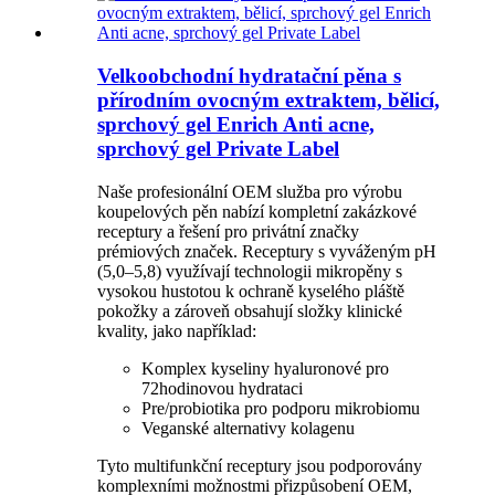
Velkoobchodní hydratační pěna s
přírodním ovocným extraktem, bělicí,
sprchový gel Enrich Anti acne,
sprchový gel Private Label
Naše profesionální OEM služba pro výrobu
koupelových pěn nabízí kompletní zakázkové
receptury a řešení pro privátní značky
prémiových značek. Receptury s vyváženým pH
(5,0–5,8) využívají technologii mikropěny s
vysokou hustotou k ochraně kyselého pláště
pokožky a zároveň obsahují složky klinické
kvality, jako například:
Komplex kyseliny hyaluronové pro
72hodinovou hydrataci
Pre/probiotika pro podporu mikrobiomu
Veganské alternativy kolagenu
Tyto multifunkční receptury jsou podporovány
komplexními možnostmi přizpůsobení OEM,