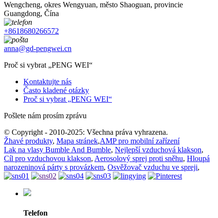
Wengcheng, okres Wengyuan, město Shaoguan, provincie
Guangdong, Čína
+8618680266572
anna@gd-pengwei.cn
Proč si vybrat „PENG WEI“
Kontaktujte nás
Často kladené otázky
Proč si vybrat „PENG WEI“
Pošlete nám prosím zprávu
© Copyright - 2010-2025: Všechna práva vyhrazena.
Žhavé produkty
,
Mapa stránek
,
AMP pro mobilní zařízení
Lak na vlasy Bumble And Bumble
,
Nejlepší vzduchová klakson
,
Cíl pro vzduchovou klakson
,
Aerosolový sprej proti sněhu
,
Hloupá
narozeninová párty s provázkem
,
Osvěžovač vzduchu ve spreji
,
Telefon