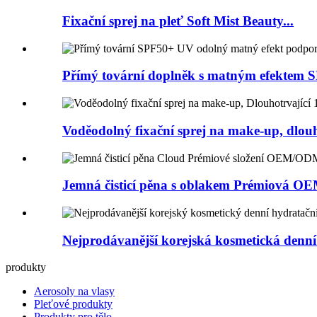
Fixační sprej na pleť Soft Mist Beauty...
Přímý tovární doplněk s matným efektem SP
Voděodolný fixační sprej na make-up, dlouho
Jemná čisticí pěna s oblakem‌ Prémiová O
Nejprodávanější korejská kosmetická denní
produkty
Aerosoly na vlasy
Pleťové produkty
Produkty pro tělo