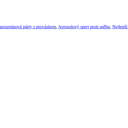
arozeninová párty s provázkem
,
Aerosolový sprej proti sněhu
,
Nejlepší