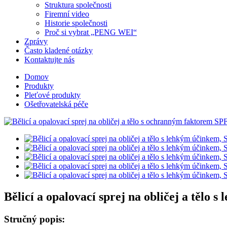
Struktura společnosti
Firemní video
Historie společnosti
Proč si vybrat „PENG WEI“
Zprávy
Často kladené otázky
Kontaktujte nás
Domov
Produkty
Pleťové produkty
Ošetřovatelská péče
Bělicí a opalovací sprej na obličej a tělo 
Stručný popis: