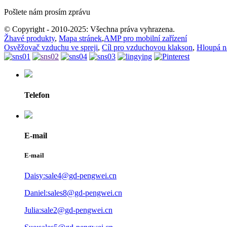
Pošlete nám prosím zprávu
© Copyright - 2010-2025: Všechna práva vyhrazena.
Žhavé produkty
,
Mapa stránek
,
AMP pro mobilní zařízení
Osvěžovač vzduchu ve spreji
,
Cíl pro vzduchovou klakson
,
Hloupá n
Telefon
E-mail
E-mail
Daisy:sale4@gd-pengwei.cn
Daniel:sales8@gd-pengwei.cn
Julia:sale2@gd-pengwei.cn