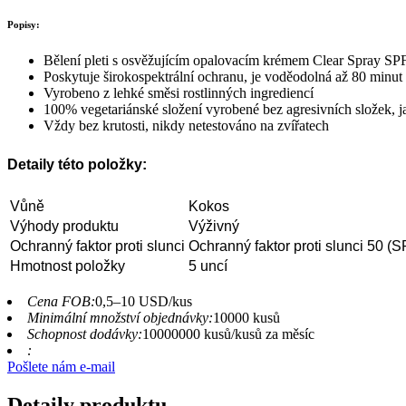
Popisy:
Bělení pleti s osvěžujícím opalovacím krémem Clear Spray SP
Poskytuje širokospektrální ochranu, je voděodolná až 80 minut
Vyrobeno z lehké směsi rostlinných ingrediencí
100% vegetariánské složení vyrobené bez agresivních složek, j
Vždy bez krutosti, nikdy netestováno na zvířatech
Detaily této položky:
Vůně
Kokos
Výhody produktu
Výživný
Ochranný faktor proti slunci
Ochranný faktor proti slunci 50 (S
Hmotnost položky
5 uncí
Cena FOB:
0,5–10 USD/kus
Minimální množství objednávky:
10000 kusů
Schopnost dodávky:
10000000 kusů/kusů za měsíc
:
Pošlete nám e-mail
Detaily produktu