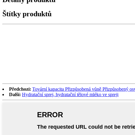
Štítky produktů
Předchozí:
Tovární kapacita Přizpůsobená vůně Přizpůsobený o
Další:
Hydratační sprej, hydratační tělové mléko ve spreji