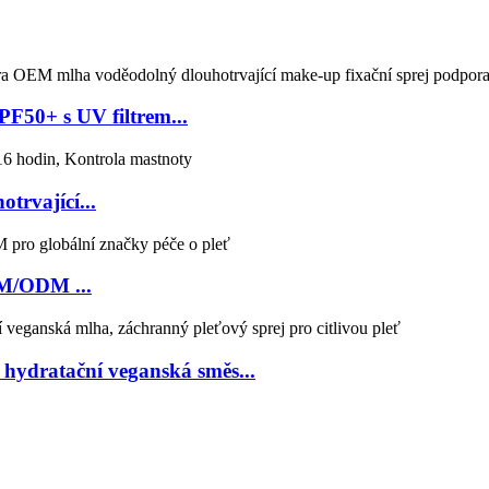
F50+ s UV filtrem...
trvající...
EM/ODM ...
 hydratační veganská směs...