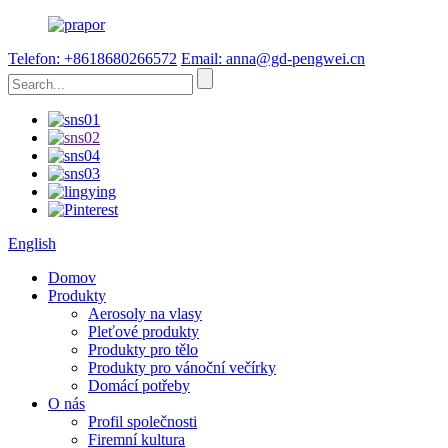
Telefon: +8618680266572
Email: anna@gd-pengwei.cn
English
Domov
Produkty
Aerosoly na vlasy
Pleťové produkty
Produkty pro tělo
Produkty pro vánoční večírky
Domácí potřeby
O nás
Profil společnosti
Firemní kultura