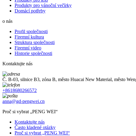
Produkty pro vánoční večírky
Domácí potřeby
o nás
Profil společnosti
Firemní kultura
Struktura společnosti
Firemní video
Historie společnosti
Kontaktujte nás
Č. B-03, silnice B3, zóna B, město Huacai New Material, město W
+8618680266572
anna@gd-pengwei.cn
Proč si vybrat „PENG WEI“
Kontaktujte nás
Často kladené otázky
Proč si vybrat „PENG WEI“